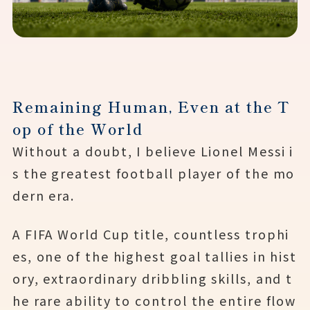
Remaining Human, Even at the T
op of the World
Without a doubt, I believe Lionel Messi i
s the greatest football player of the mo
dern era.
A FIFA World Cup title, countless trophi
es, one of the highest goal tallies in hist
ory, extraordinary dribbling skills, and t
he rare ability to control the entire flow